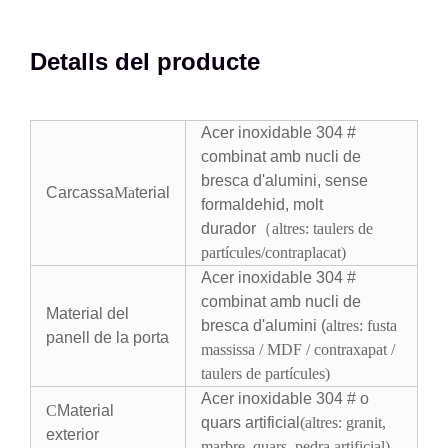
Detalls del producte
Acer inoxidable 304 #
combinat amb nucli de
bresca d'alumini, sense
Carcassa
Ma
terial
formaldehid, molt
durador
（
altres: taulers de
partícules/contraplacat
)
Acer inoxidable 304 #
combinat amb nucli de
Material del
bresca d'alumini (
altres: fusta
panell de la porta
massissa / MDF / contraxapat /
taulers de partícules
)
Acer inoxidable 304 # o
C
Material
quars artificial
(altres: granit,
exterior
marbre, quars, pedra artificial)