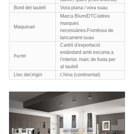
Bord del taulell
Vora plana / vora suau
Marca Blum/DTC/altres
marques
Maquinari
necessàries.Frontissa de
tancament suau
Cartró d'exportació
estàndard amb escuma a
Pac
rei
l'interior, marc de fusta per
al taulell
Lloc de
O
rigin
C
hina (continental)