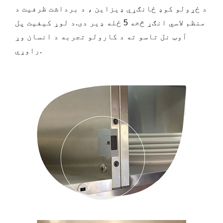
د ځړولو کوډ ځانګړي ډیزاین ، د برداشت ظرفیت د
منظم لاسي انګړ څخه 5 ځله ډیر دی.د لوړ کیفیت پل
آوټ نل تاسو ته د کارولو تجربه د انسان وړ
راوړي.