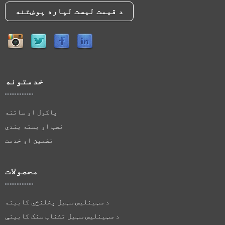
د قیمت لیست لپاره پوښتنه
خدمتونه
پاکول او ساتنه
نصب او بسته بندي
تضمین او خدمت
محصولات
د سټینلیس سټیل پخلنځي کابینه
د سټینلیس سټیل تشناب سنک کابینې