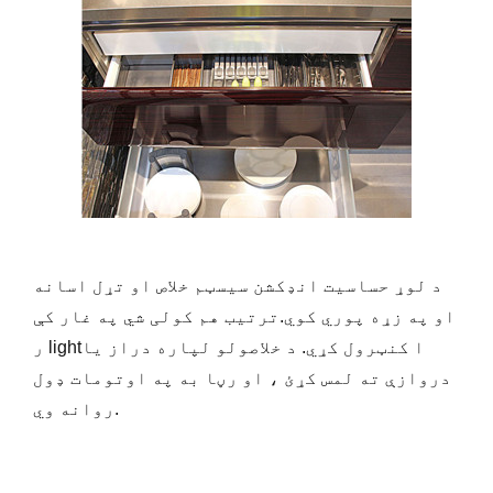
د لوړ حساسیت انډکشن سیسټم خلاص او تړل اسانه
او په زړه پوري کوي.ترتیب هم کولی شي په غار کې
ر lightا کنټرول کړي. د خلاصولو لپاره دراز یا
دروازې ته لمس کړئ ، او رڼا به په اوتومات ډول
روانه وي.