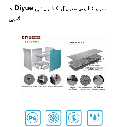
د Diyue سټینلیس سټیل کابینې
ګټې