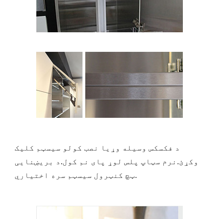
د فکسکس وسیله وړیا نصب کولو سیسټم کلیک
وکړئ.نرم سټاپ پلس لوړ پای نم کول.د بریښنایی
ټچ کنټرول سیسټم سره اختیاري.