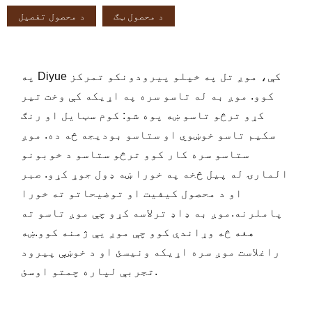
د محصول ټګ
د محصول تفصیل
په Diyue کې، موږ تل په خپلو پیرودونکو تمرکز
کوو. موږ به له تاسو سره په اړیکه کې وخت تیر
کړو ترڅو تاسو ښه پوه شو: کوم سټایل او رنګ
سکیم تاسو خوښوي او ستاسو بودیجه څه ده. موږ
ستاسو سره کار کوو ترڅو ستاسو د خوبونو
المارۍ له پیل څخه په خورا ښه ډول جوړ کړو. صبر
او د محصول کیفیت او توضیحاتو ته خورا
پاملرنه.موږ به ډاډ ترلاسه کړو چې موږ تاسو ته
هغه څه وړاندې کوو چې موږ یې ژمنه کوو.ښه
راغلاست موږ سره اړیکه ونیسئ او د خوښې پیرود
تجربې لپاره چمتو اوسئ.