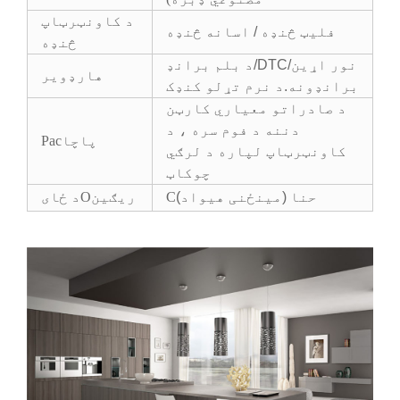
د کاونټرټاپ
فلیټ څنډه / اسانه څنډه
څنډه
د بلم برانډ/DTC/نور اړین
هارډویر
برانډونه.د نرم تړلو کنډک
د صادراتو معیاري کارټن
دننه د فوم سره ، د
پاچا
Pac
کاونټرټاپ لپاره د لرګي
چوکاټ
حنا (مینځنی هیواد)
C
ریګین
O
د ځای