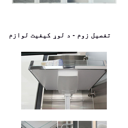
تفصیل زوم - د لوړ کیفیت لوازم