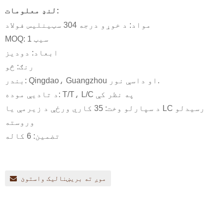
لنډ معلومات:
مواد: د خوړو درجه 304 سټینلیس فولاد
MOQ: 1 سیټ
ابعاد: دودیز
رنګ: څو
بندر: Qingdao، Guangzhou او داسې نور.
د تادیې موده: T/T، L/C په نظر کې
د سپارلو وخت: 35 کاري ورځې د زیرمې یا LC رسیدلو
وروسته
تضمین: 6 کاله
موږ ته بریښنالیک واستوئ