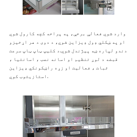
وارد شوي فعالې برخې، په پراخه کچه کارول شوي
او په ښکلي ډول ډیزاین شوي، د دوی د هر اړخیزو
دندو لپاره ښه پیژندل شوي.د کلیپ ټاپ ټاپ سرعت
قبضه د لوړ تنظیم او اسانه نصب ، اسانتیا ،
ثبات ، فعالیت او زړه راښکونکي ډیزاین
استازیتوب کوي.