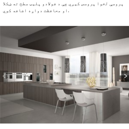
پروسې لخوا پروسس کیږي چې د فولادو پلیټ سطح ته ښکلا
او محافظت دواړه اضافه کوي.