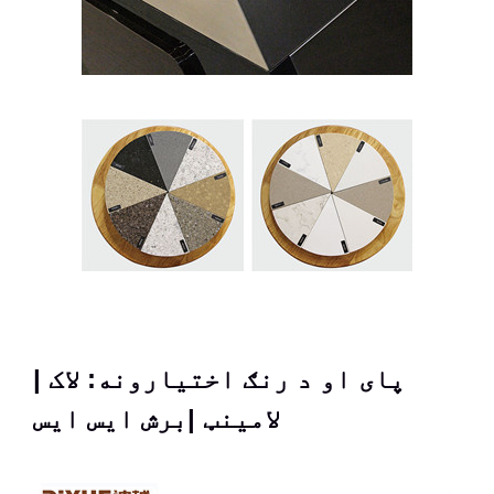
پای او د رنګ اختیارونه: لاک |
لامینټ |برش ایس ایس