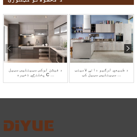
د طبیعي لرګیو دانې لامینټ
د فیشن لوکس سټینلیس سټیل
سټینلیس سټیل کټ ...
پخلنځي ذخیره C ...