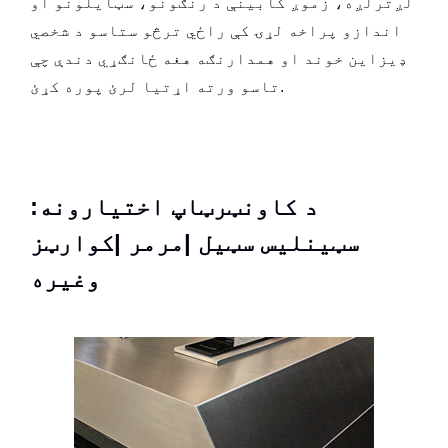
لږترلږه، زموږ کابینې د رنګونو، سټایلونو او
اندازو پراخه لړۍ کې راځي ترڅو ستاسو د شخصي
ډیزاین خوند او همدارنګه هغه ځانګړي دندې چې
تاسو ورته اړتیا لرئ پوره کړئ.
د کاونټرټاپ اختیارونه:
سټینلیس سټیل |مرمر |کوارټز
وغيره