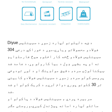
Diyue د ښه دلیلونو لپاره زموږ د سټینلیس
فولادو محصولاتو ویاړي.موږ د خوراکي درجې 304
سټینلیس فولادو څخه کار اخلو، هیڅ فارملډایډ
نه او په بشپړ ډول د بیا کارولو وړ. د جامد ضد
ټیکنالوژۍ سره، دقیق مولډینګ او د لوړ تودوخې
پروسس کولو سره، زموږ د سټینلیس فولادو کابینې
تر 30 کلونو پورې دوام لري، د کریک کولو او ضد
ضد.
سربیره پردې ، سټینلیس فولاد د پاکولو او
ساتلو لپاره اسانه پیژندل کیږي.وروستی مګر