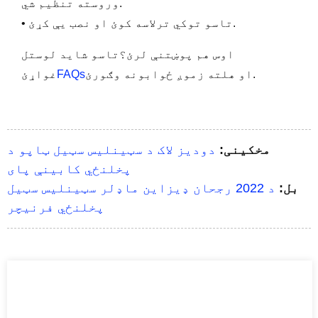
وروسته تنظیم شي.
• تاسو توکي ترلاسه کوئ او نصب یې کړئ.
اوس هم پوښتنې لرئ؟تاسو شاید لوستل
او هلته زموږ ځوابونه وګورئ.
FAQs
غواړئ
مخکینی:
دودیز لاک د سټینلیس سټیل ټاپو د
پخلنځي کابینې پای
بل:
د 2022 رجحان ډیزاین ماډلر سټینلیس سټیل
پخلنځي فرنیچر