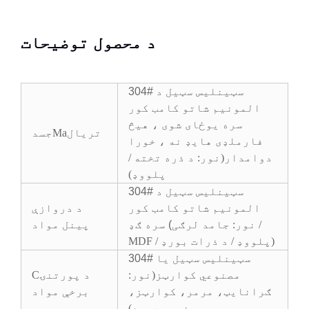
د محصول توضیحات
304# سټینلیس سټیل د
المونیم شاتو کامب کور
سره یوځای شوی ، هیڅ
تریال
Ma
جسد
فارملډی هایډ نه ، خورا
دوامدار
(
نور: د ذره تخته /
پلووډ
)
304# سټینلیس سټیل د
المونیم شاتو کامب کور
د دروازې
نور: جامد لرګی /
سره ګډ (
پینل مواد
)
MDF / پلووډ / د ذرات بورډ
304# سټینلیس سټیل یا
مصنوعي کوارټز
(نور:
د پورتنۍ
C
ګرانایټ، مرمر، کوارټز،
برخې مواد
مصنوعي ډبره)