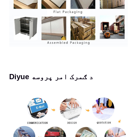
Diyue د ګمرک امر پروسه