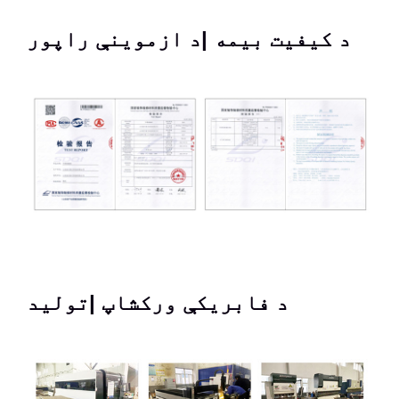
د کیفیت بیمه |د ازموینې راپور
د فابریکې ورکشاپ |تولید