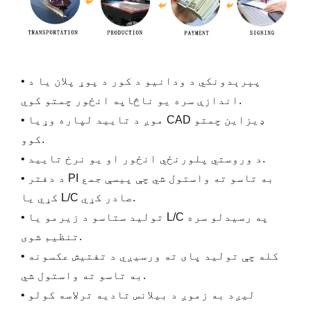
• پېرېدونکي د ودانیو د کور د پوړ پلان یا د
اندازې سره یو ناڅاپه انځور چمتو کوي.
• موږ د تایید لپاره وړیا CAD ډیزاین چمتو
کوو.
• د وروستي پلورنځي انځور او یو نرخ تایید.
• د دفتر PI به تاسو ته واستول شي چې پیسې جمع
کړي یا L/C صادر کړي.
• تولید ستاسو د زیرمو یا L/C په رسیدلو سره
تنظیم شوی.
• کله چې تولید پای ته ورسیږي د تفتیش عکسونه
به تاسو ته واستول شي.
• لیږد به زموږ د بیلانس تادیه ترلاسه کولو