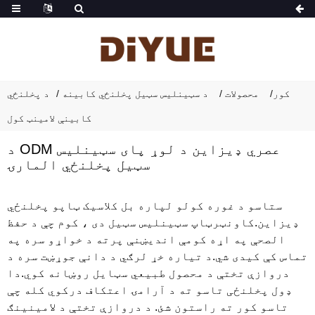
کور
محصولات
د سټینلیس سټیل پخلنځي کابینه
د پخلنځي
کابینې لامینټ کول
د ODM عصري ډیزاین د لوړ پای سټینلیس
سټیل پخلنځي المارۍ
ستاسو د غوره کولو لپاره بل کلاسیک ټاپو پخلنځي
ډیزاین.کاونټرټاپ سټینلیس سټیل دی ، کوم چې د حفظ
الصحې په اړه کومې اندیښنې پرته د خواړو سره په
تماس کې کیدی شي.د تیاره خړ لرګي د دانې جوړښت سره د
دروازې تختې د محصول طبیعي سټایل روښانه کوي.دا
ډول پخلنځی تاسو ته د آرامۍ اعتکاف درکوي کله چې
تاسو کور ته راستون شئ. د دروازې تختې د لامینینګ