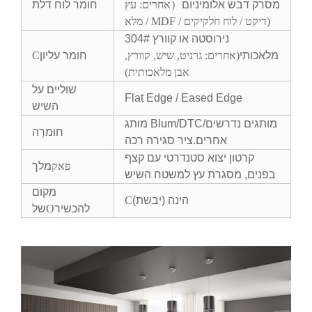
מסרק דבש אלומיניום（
אחרים: עץ
חומר לוח דלת
)
מלא / MDF / דיקט / לוח חלקיקים
304# נירוסטה או קוורץ
מלאכותי
(אחרים: גרניט, שיש, קוורץ,
חומר עליון
C
אבן מלאכותית)
שוליים על
Flat Edge / Eased Edge
השיש
מותג Blum/DTC/מותגים נדרשים
חוּמרָה
אחרים.ציר סגירה רכה
קרטון יצוא סטנדרטי עם קצף
פאק
מלך
בפנים, מסגרת עץ למשטח השיש
מקום
הינה (יבשת)
C
להכשיר
O
של