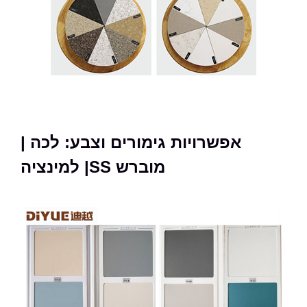
אפשרויות גימורים וצבע: לכה |
למינציה |SS מוברש