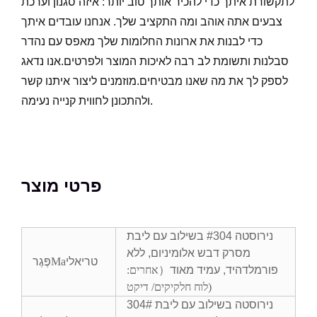
לתקשורת איתך כדי להכיר אותך טוב יותר: איזה סגנון וערכת
צבעים אתה אוהב ומה התקציב שלך. אנחנו עובדים איתך
כדי לבנות את ארונות החלומות שלך מאפס עם נהדר
סבלנות ותשומת לב רבה לאיכות המוצר ולפרטים.אנו נדאג
לספק לך את מה שאנו מבטיחים.מוזמנים ליצור איתנו קשר
ולהתכונן לחווית קנייה נעימה.
פרטי מוצר
נירוסטה #304 בשילוב עם ליבת
מסרק דבש אלומיניום, ללא
טריאלי
Ma
פֶּגֶר
פורמלדהיד, עמיד מאוד
（
אחרים:
)
לוח חלקיקים/ דיקט
304# נירוסטה בשילוב עם ליבת