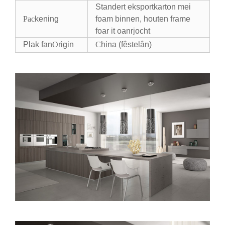
Standert eksportkarton mei
Pac
kening
foam binnen, houten frame
foar it oanrjocht
Plak fan
O
rigin
C
hina (fêstelân)