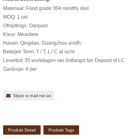
Materiaal: Food grade 304 roestfrij stiel
MOQ: 1 set
Ofmjittings: Oanpast
Kleur: Meardere
Haven: Qingdao, Guangzhou ensfh.
Beteljen Term: T / T, L / C at sicht
Levertiid: 35 wurkdagen nei ûntfangst fan Deposit of LC
Garânsje: 6 jier
Stjoer e-mail nei ús
Produkt Detail
Produkt Tags