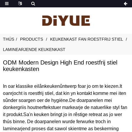
THÚS
PRODUCTS
KEUKENKAST FAN ROESTFRIJ STIEL
LAMINEARJENDE KEUKENKAST
ODM Modern Design High End roestfrij stiel
keukenkasten
In oar klassike eilânkeukenûntwerp foar jo om te kiezen.It
oanrjocht is roestfrij stiel, dat kin yn kontakt komme mei iten
sûnder soargen oer de hygiëne.De doarpanelen mei
donkergriis houtnerftekstuer markearje de natuerlike styl fan
it produkt.Sa'n keuken bringt jo in rêstige retreat as jo wer
thús binne. De doarpanelen wurde ferwurke troch in
laminearjend proses dat sawol skientme as beskerming