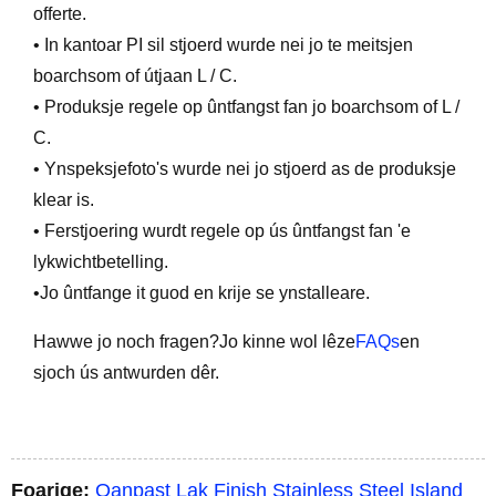
offerte.
• In kantoar PI sil stjoerd wurde nei jo te meitsjen
boarchsom of útjaan L / C.
• Produksje regele op ûntfangst fan jo boarchsom of L /
C.
• Ynspeksjefoto's wurde nei jo stjoerd as de produksje
klear is.
• Ferstjoering wurdt regele op ús ûntfangst fan 'e
lykwichtbetelling.
•Jo ûntfange it guod en krije se ynstalleare.
Hawwe jo noch fragen?Jo kinne wol lêze
FAQs
en
sjoch ús antwurden dêr.
Foarige:
Oanpast Lak Finish Stainless Steel Island