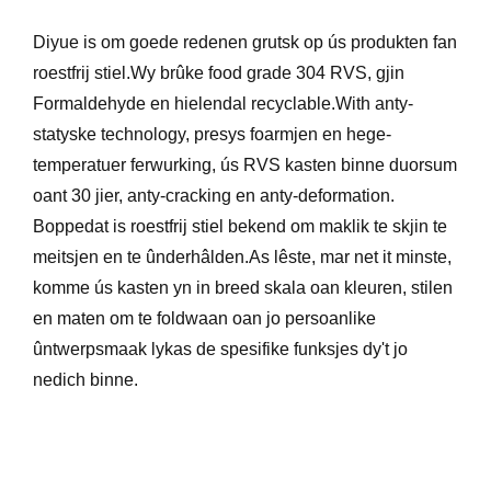
Diyue is om goede redenen grutsk op ús produkten fan
roestfrij stiel.Wy brûke food grade 304 RVS, gjin
Formaldehyde en hielendal recyclable.With anty-
statyske technology, presys foarmjen en hege-
temperatuer ferwurking, ús RVS kasten binne duorsum
oant 30 jier, anty-cracking en anty-deformation.
Boppedat is roestfrij stiel bekend om maklik te skjin te
meitsjen en te ûnderhâlden.As lêste, mar net it minste,
komme ús kasten yn in breed skala oan kleuren, stilen
en maten om te foldwaan oan jo persoanlike
ûntwerpsmaak lykas de spesifike funksjes dy't jo
nedich binne.