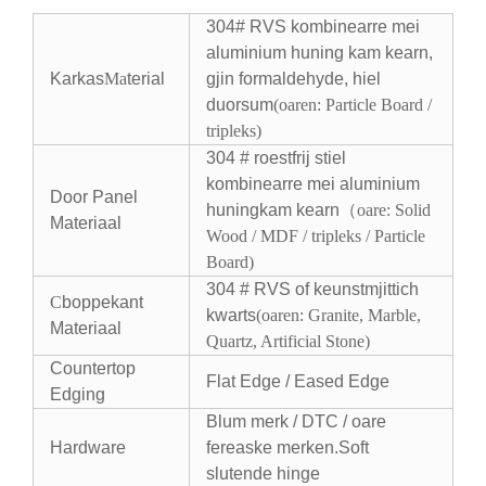
304# RVS kombinearre mei
aluminium huning kam kearn,
Karkas
Ma
terial
gjin formaldehyde, hiel
duorsum
(
oaren: Particle Board /
tripleks
)
304 # roestfrij stiel
kombinearre mei aluminium
Door Panel
huningkam kearn（
oare: Solid
Materiaal
Wood / MDF / tripleks / Particle
Board
)
304 # RVS of keunstmjittich
C
boppekant
kwarts
(oaren: Granite, Marble,
Materiaal
Quartz, Artificial Stone)
Countertop
Flat Edge / Eased Edge
Edging
Blum merk / DTC / oare
Hardware
fereaske merken.Soft
slutende hinge