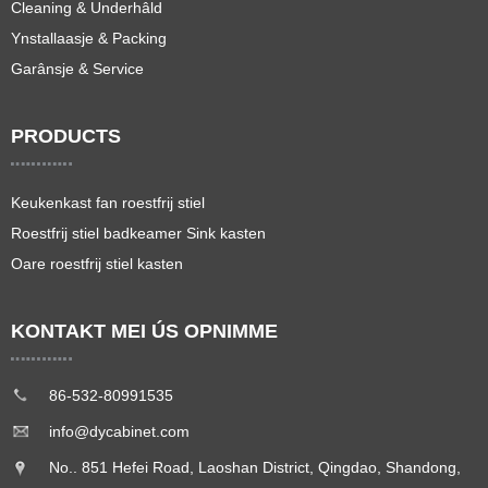
Cleaning & Underhâld
Ynstallaasje & Packing
Garânsje & Service
PRODUCTS
Keukenkast fan roestfrij stiel
Roestfrij stiel badkeamer Sink kasten
Oare roestfrij stiel kasten
KONTAKT MEI ÚS OPNIMME
86-532-80991535
info@dycabinet.com
No.. 851 Hefei Road, Laoshan District, Qingdao, Shandong,