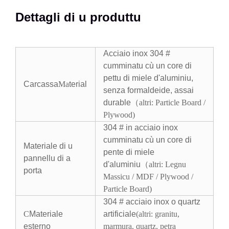
Dettagli di u produttu
Acciaio inox 304 #
cumminatu cù un core di
pettu di miele d'aluminiu,
Carcassa
Ma
terial
senza formaldeide, assai
durable
（
altri: Particle Board /
Plywood
)
304 # in acciaio inox
cumminatu cù un core di
Materiale di u
pente di miele
pannellu di a
d'aluminiu（
altri: Legnu
porta
Massicu / MDF / Plywood /
Particle Board
)
304 # acciaio inox o quartz
C
Materiale
artificiale
(altri: granitu,
esterno
marmura, quartz, petra