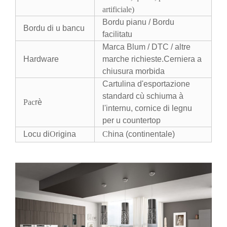
artificiale)
Bordu pianu / Bordu
Bordu di u bancu
facilitatu
Marca Blum / DTC / altre
Hardware
marche richieste.Cerniera a
chiusura morbida
Cartulina d'esportazione
standard cù schiuma à
Pac
rè
l'internu, cornice di legnu
per u countertop
Locu di
O
rigina
C
hina (continentale)