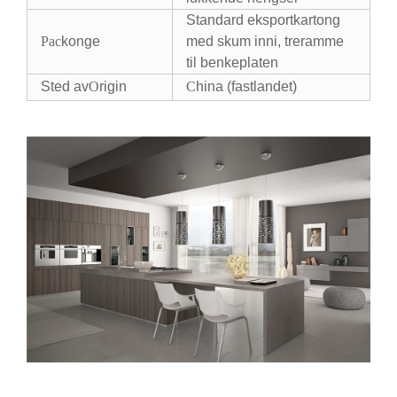
Standard eksportkartong
Pac
konge
med skum inni, treramme
til benkeplaten
Sted av
O
rigin
C
hina (fastlandet)