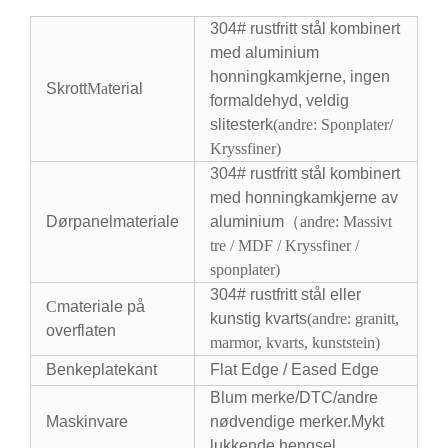
304# rustfritt stål kombinert
med aluminium
honningkamkjerne, ingen
Skrott
Ma
terial
formaldehyd, veldig
slitesterk
(
andre: Sponplater/
Kryssfiner
)
304# rustfritt stål kombinert
med honningkamkjerne av
Dørpanelmateriale
aluminium（
andre: Massivt
tre / MDF / Kryssfiner /
sponplater
)
304# rustfritt stål eller
C
materiale på
kunstig kvarts
(andre: granitt,
overflaten
marmor, kvarts, kunststein)
Benkeplatekant
Flat Edge / Eased Edge
Blum merke/DTC/andre
Maskinvare
nødvendige merker.Mykt
lukkende hengsel