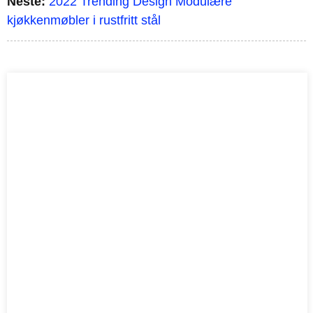
Neste:
2022 Trending Design Modulære
kjøkkenmøbler i rustfritt stål