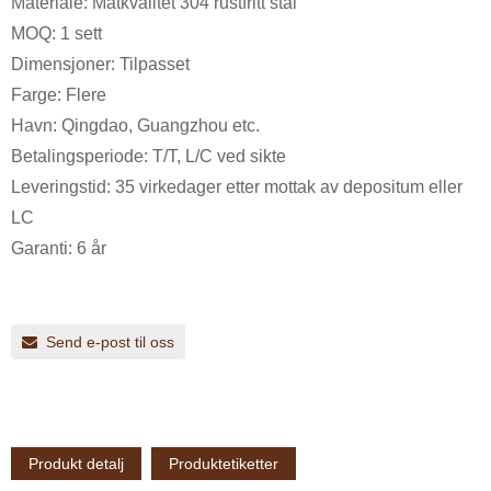
Materiale: Matkvalitet 304 rustfritt stål
MOQ: 1 sett
Dimensjoner: Tilpasset
Farge: Flere
Havn: Qingdao, Guangzhou etc.
Betalingsperiode: T/T, L/C ved sikte
Leveringstid: 35 virkedager etter mottak av depositum eller
LC
Garanti: 6 år
Send e-post til oss
Produkt detalj
Produktetiketter