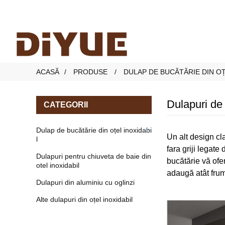
ACASĂ
PRODUSE
DULAP DE BUCĂTĂRIE DIN OȚ
Dulapuri de
CATEGORII
Dulap de bucătărie din oțel inoxidabi
Un alt design cla
l
fara griji legate
Dulapuri pentru chiuveta de baie din
bucătărie vă ofer
otel inoxidabil
adaugă atât frumu
Dulapuri din aluminiu cu oglinzi
Alte dulapuri din oțel inoxidabil