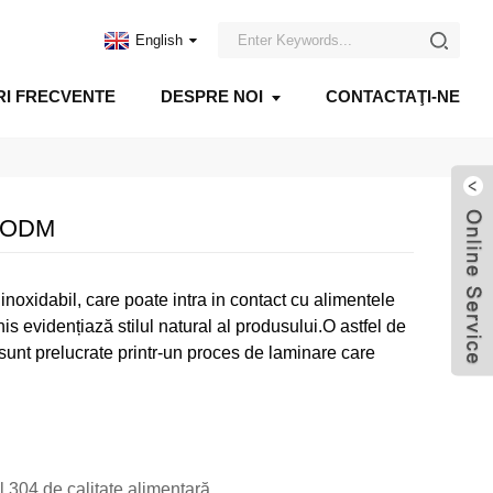
English
RI FRECVENTE
DESPRE NOI
CONTACTAŢI-NE
rn ODM
 inoxidabil, care poate intra in contact cu alimentele
his evidențiază stilul natural al produsului.O astfel de
r sunt prelucrate printr-un proces de laminare care
il 304 de calitate alimentară