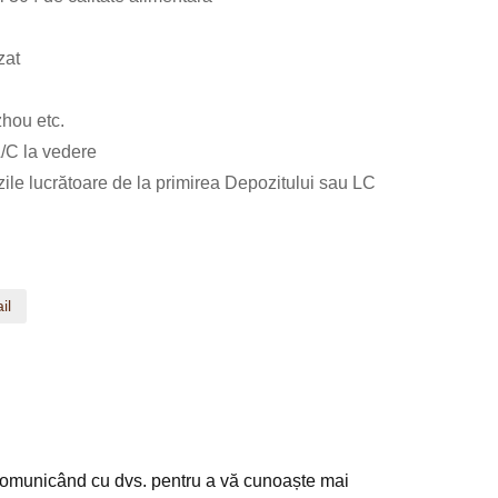
zat
hou etc.
L/C la vedere
zile lucrătoare de la primirea Depozitului sau LC
il
 comunicând cu dvs. pentru a vă cunoaște mai