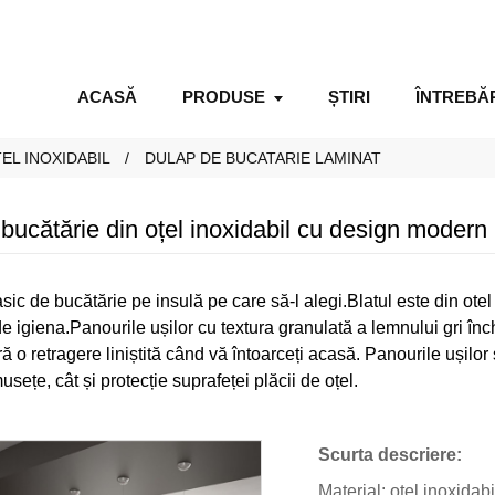
ACASĂ
PRODUSE
ȘTIRI
ÎNTREBĂ
EL INOXIDABIL
DULAP DE BUCATARIE LAMINAT
 bucătărie din oțel inoxidabil cu design mode
sic de bucătărie pe insulă pe care să-l alegi.Blatul este din otel
 de igiena.Panourile ușilor cu textura granulată a lemnului gri înc
ă o retragere liniștită când vă întoarceți acasă. Panourile ușilo
sețe, cât și protecție suprafeței plăcii de oțel.
Scurta descriere:
Material: oțel inoxidab