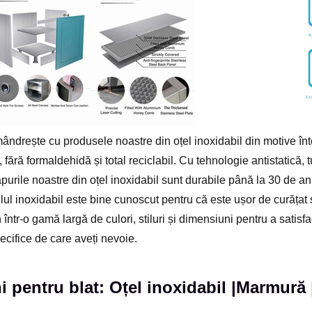
ândrește cu produsele noastre din oțel inoxidabil din motive înt
 fără formaldehidă și total reciclabil. Cu tehnologie antistatică,
apurile noastre din oțel inoxidabil sunt durabile până la 30 de ani
elul inoxidabil este bine cunoscut pentru că este ușor de curățat ș
 într-o gamă largă de culori, stiluri și dimensiuni pentru a satis
pecifice de care aveți nevoie.
i pentru blat: Oțel inoxidabil |Marmură 