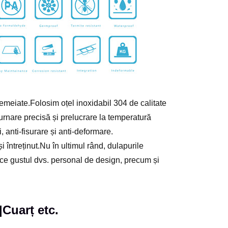
emeiate.Folosim oțel inoxidabil 304 de calitate
 turnare precisă și prelucrare la temperatură
, anti-fisurare și anti-deformare.
i întreținut.Nu în ultimul rând, dulapurile
face gustul dvs. personal de design, precum și
|Cuarț etc.