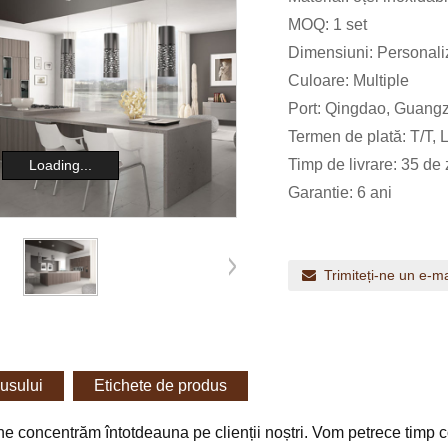
MOQ: 1 set
Dimensiuni: Personali
Culoare: Multiple
Port: Qingdao, Guangz
Termen de plată: T/T, 
Timp de livrare: 35 de 
Loading...
Garantie: 6 ani
Trimiteți-ne un e-ma
dusului
Etichete de produs
ne concentrăm întotdeauna pe clienții noștri. Vom petrece timp