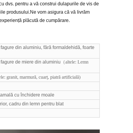
cu dvs. pentru a vă construi dulapurile de vis de
aliile produsului.Ne vom asigura că vă livrăm
o experiență plăcută de cumpărare.
fagure din aluminiu, fără formaldehidă, foarte
 fagure de miere din aluminiu（
altele: Lemn
ele: granit, marmură, cuarț, piatră artificială)
amală cu închidere moale
ior, cadru din lemn pentru blat