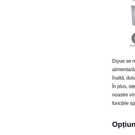
Diyue se m
alimentară,
înaltă, dul
În plus, oț
noastre vin
funcțiile s
Opțiun