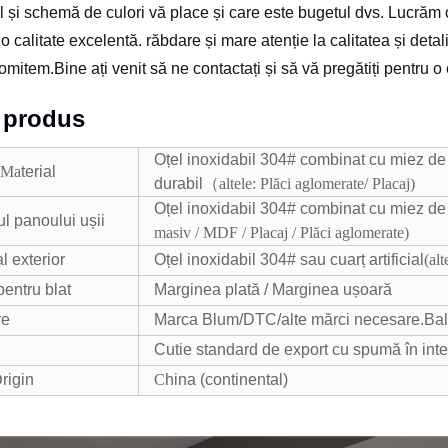
il și schemă de culori vă place și care este bugetul dvs. Lucrăm 
 o calitate excelentă. răbdare și mare atenție la calitatea și det
omitem.Bine ați venit să ne contactați și să vă pregătiți pentru 
i produs
Oțel inoxidabil 304# combinat cu miez de 
Ma
terial
durabil
（
altele: Plăci aglomerate/ Placaj
)
Oțel inoxidabil 304# combinat cu miez de
ul panoului ușii
masiv / MDF / Placaj / Plăci aglomerate
)
l exterior
Oțel inoxidabil 304# sau cuarț artificial
(alt
pentru blat
Marginea plată / Marginea ușoară
re
Marca Blum/DTC/alte mărci necesare.Bal
Cutie standard de export cu spumă în inter
O
rigin
C
hina (continental)