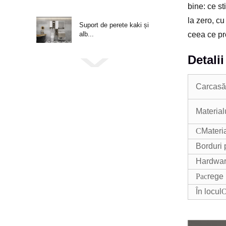
bine: ce st
la zero, cu
Suport de perete kaki și
alb...
ceea ce pr
Detali
Carcasă
Material
C
Materia
Borduri 
Hardwa
Pac
rege
În locul