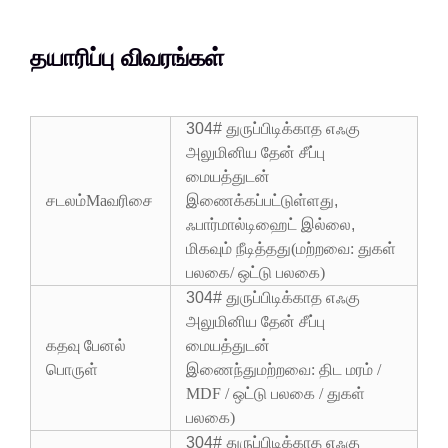
தயாரிப்பு விவரங்கள்
304# துருப்பிடிக்காத எஃகு
அலுமினிய தேன் சீப்பு
மையத்துடன்
சடலம்
Ma
வரிசை
இணைக்கப்பட்டுள்ளது,
ஃபார்மால்டிஹைட் இல்லை,
மிகவும் நீடித்தது
(
மற்றவை: துகள்
பலகை/ ஒட்டு பலகை
)
304# துருப்பிடிக்காத எஃகு
அலுமினிய தேன் சீப்பு
கதவு பேனல்
மையத்துடன்
பொருள்
இணைந்து
மற்றவை: திட மரம் /
MDF / ஒட்டு பலகை / துகள்
பலகை
)
304# துருப்பிடிக்காத எஃகு