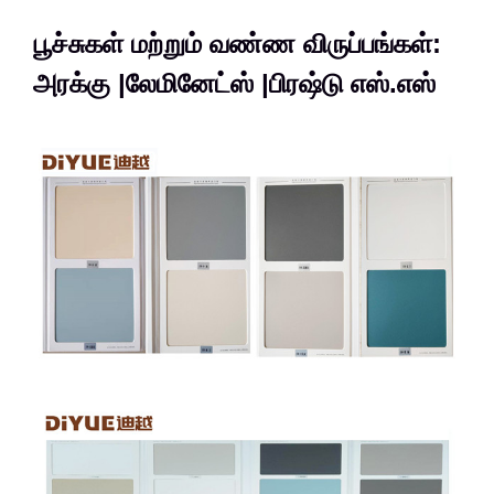
பூச்சுகள் மற்றும் வண்ண விருப்பங்கள்:
அரக்கு |லேமினேட்ஸ் |பிரஷ்டு எஸ்.எஸ்