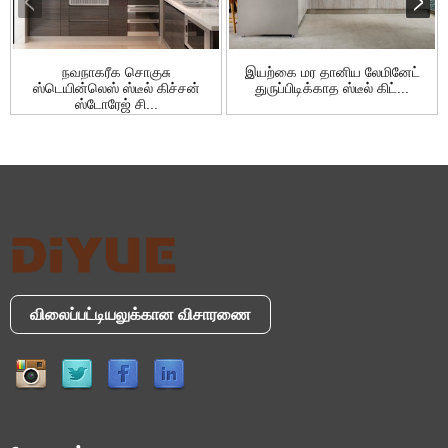
நவநாகரீக சொகுசு
இயற்கை மர தானிய லேமினேட்
ஸ்டெயின்லெஸ் ஸ்டீல் கிச்சன்
துருப்பிடிக்காத ஸ்டீல் கிட்...
ஸ்டோரேஜ் சி...
விலைப்பட்டியலுக்கான விசாரணை