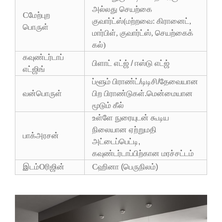
அல்லது செயற்கை
C
மேற்புற
குவார்ட்ஸ்
(மற்றவை: கிரானைட்,
பொருள்
மார்பிள், குவார்ட்ஸ், செயற்கைக்
கல்)
கவுண்டர்டாப்
பிளாட் எட்ஜ் / ஈஸ்டு எட்ஜ்
எட்ஜிங்
ப்ளூம் பிராண்ட்/டிடிசி/தேவையான
வன்பொருள்
பிற பிராண்டுகள்.மென்மையான
மூடும் கீல்
உள்ளே நுரையுடன் கூடிய
நிலையான ஏற்றுமதி
பாக்
அரசன்
அட்டைப்பெட்டி,
கவுண்டர்டாப்பிற்கான மரச்சட்டம்
இடம்
O
ரிஜின்
C
ஹினா (பெருநிலம்)