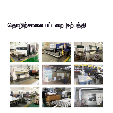
தொழிற்சாலை பட்டறை |உற்பத்தி