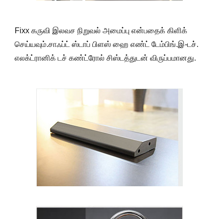
Fixx கருவி இலவச நிறுவல் அமைப்பு என்பதைக் கிளிக்
செய்யவும்.சாஃப்ட் ஸ்டாப் பிளஸ் ஹை எண்ட் டேம்பிங்.இ-டச்.
எலக்ட்ரானிக் டச் கண்ட்ரோல் சிஸ்டத்துடன் விருப்பமானது.