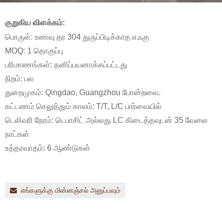
குறுகிய விளக்கம்:
பொருள்: உணவு தர 304 துருப்பிடிக்காத எஃகு
MOQ: 1 தொகுப்பு
பரிமாணங்கள்: தனிப்பயனாக்கப்பட்டது
நிறம்: பல
துறைமுகம்: Qingdao, Guangzhou போன்றவை.
கட்டணம் செலுத்தும் காலம்: T/T, L/C பார்வையில்
டெலிவரி நேரம்: டெபாசிட் அல்லது LC கிடைத்தவுடன் 35 வேலை
நாட்கள்
உத்தரவாதம்: 6 ஆண்டுகள்
எங்களுக்கு மின்னஞ்சல் அனுப்பவும்