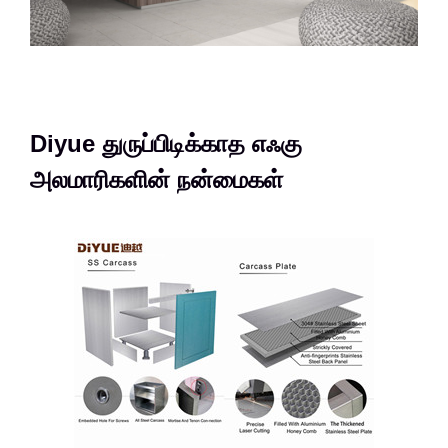
Diyue துருப்பிடிக்காத எஃகு
அலமாரிகளின் நன்மைகள்