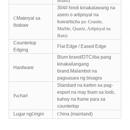
Board
)
304# hindi kinakalawang na
asero o artipisyal na
C
Materyal sa
kuwarts
(iba pa: Granite,
ibabaw
Marble, Quartz, Artipisyal na
Bato)
Countertop
Flat Edge / Eased Edge
Edging
Blum brand/DTC/iba pang
kinakailangang
Hardware
brand.Malambot na
pagsasara ng bisagra
Standard na karton sa pag-
export na may foam sa loob,
Pac
hari
kahoy na frame para sa
countertop
Lugar ng
O
rigin
C
hina (mainland)