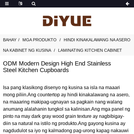
BAHAY
MGA PRODUKTO
HINDI KINAKALAWANG NA ASERO
NA KABINET NG KUSINA
LAMINATING KITCHEN CABINET
ODM Modern Design High End Stainless
Steel Kitchen Cupboards
Isa pang klasikong disenyo ng kusina sa isla na maaari
mong piliin.Ang countertop ay hindi kinakalawang na asero,
na maaaring makipag-ugnayan sa pagkain nang walang
anumang alalahanin tungkol sa kalinisan.Ang mga panel ng
pinto na may dark gray wood grain texture ay nagbibigay-
diin sa natural na istilo ng produkto.Ang gayong kusina ay
nagdudulot sa iyo ng kalmadong pag-urong kapag nakauwi