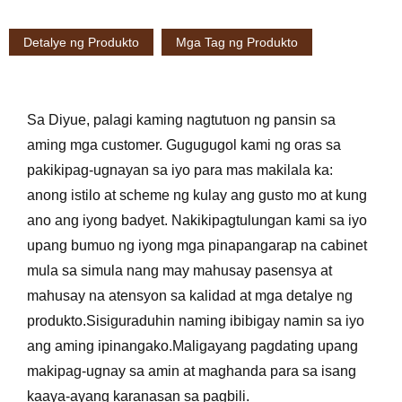
Detalye ng Produkto
Mga Tag ng Produkto
Sa Diyue, palagi kaming nagtutuon ng pansin sa
aming mga customer. Gugugugol kami ng oras sa
pakikipag-ugnayan sa iyo para mas makilala ka:
anong istilo at scheme ng kulay ang gusto mo at kung
ano ang iyong badyet. Nakikipagtulungan kami sa iyo
upang bumuo ng iyong mga pinapangarap na cabinet
mula sa simula nang may mahusay pasensya at
mahusay na atensyon sa kalidad at mga detalye ng
produkto.Sisiguraduhin naming ibibigay namin sa iyo
ang aming ipinangako.Maligayang pagdating upang
makipag-ugnay sa amin at maghanda para sa isang
kaaya-ayang karanasan sa pagbili.