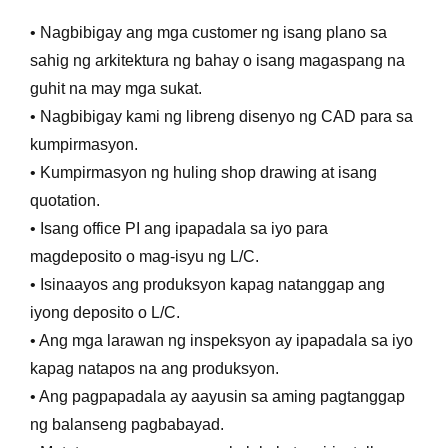
• Nagbibigay ang mga customer ng isang plano sa
sahig ng arkitektura ng bahay o isang magaspang na
guhit na may mga sukat.
• Nagbibigay kami ng libreng disenyo ng CAD para sa
kumpirmasyon.
• Kumpirmasyon ng huling shop drawing at isang
quotation.
• Isang office PI ang ipapadala sa iyo para
magdeposito o mag-isyu ng L/C.
• Isinaayos ang produksyon kapag natanggap ang
iyong deposito o L/C.
• Ang mga larawan ng inspeksyon ay ipapadala sa iyo
kapag natapos na ang produksyon.
• Ang pagpapadala ay aayusin sa aming pagtanggap
ng balanseng pagbabayad.