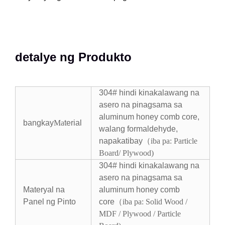
detalye ng Produkto
304# hindi kinakalawang na
asero na pinagsama sa
aluminum honey comb core,
bangkay
Ma
terial
walang formaldehyde,
napakatibay
（
iba pa: Particle
Board/ Plywood
)
304# hindi kinakalawang na
asero na pinagsama sa
Materyal na
aluminum honey comb
Panel ng Pinto
core（
iba pa: Solid Wood /
MDF / Plywood / Particle