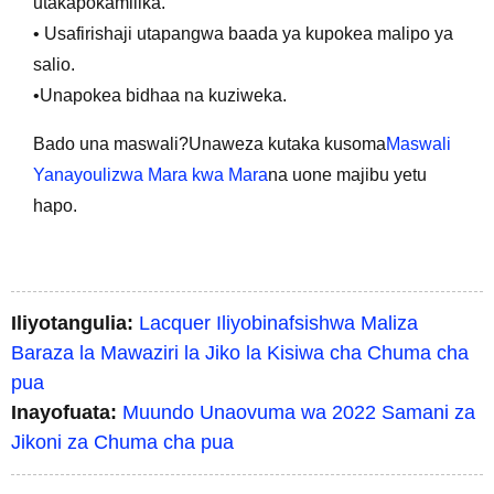
utakapokamilika.
• Usafirishaji utapangwa baada ya kupokea malipo ya
salio.
•Unapokea bidhaa na kuziweka.
Bado una maswali?Unaweza kutaka kusoma
Maswali
Yanayoulizwa Mara kwa Mara
na uone majibu yetu
hapo.
Iliyotangulia:
Lacquer Iliyobinafsishwa Maliza
Baraza la Mawaziri la Jiko la Kisiwa cha Chuma cha
pua
Inayofuata:
Muundo Unaovuma wa 2022 Samani za
Jikoni za Chuma cha pua