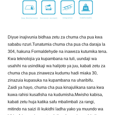
Diyue inajivunia bidhaa zetu za chuma cha pua kwa
sababu nzuri.Tunatumia chuma cha pua cha daraja la
304, hakuna Formaldehyde na inaweza kutumika tena.
Kwa teknolojia ya kupambana na tuli, uundaji wa
usahihi na usindikaji wa halijoto ya juu, kabati zetu za
chuma cha pua zinaweza kudumu hadi miaka 30,
zinazuia kupasuka na kupambana na uharibifu.
Zaidi ya hayo, chuma cha pua kinajulikana sana kwa
kuwa rahisi kusafisha na kudumisha.Mwisho kabisa,
kabati zetu huja katika safu mbalimbali za rangi,
mitindo na saizi ili kukidhi ladha yako ya muundo wa