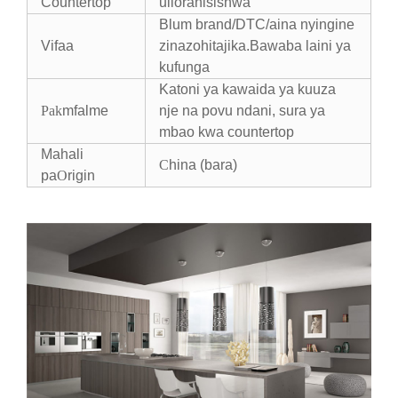
Countertop
uliorahisishwa
Blum brand/DTC/aina nyingine
Vifaa
zinazohitajika.Bawaba laini ya
kufunga
Katoni ya kawaida ya kuuza
Pak
mfalme
nje na povu ndani, sura ya
mbao kwa countertop
Mahali
C
hina (bara)
pa
O
rigin