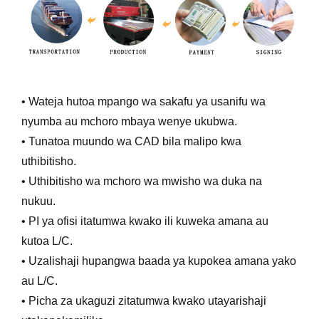
• Wateja hutoa mpango wa sakafu ya usanifu wa
nyumba au mchoro mbaya wenye ukubwa.
• Tunatoa muundo wa CAD bila malipo kwa
uthibitisho.
• Uthibitisho wa mchoro wa mwisho wa duka na
nukuu.
• PI ya ofisi itatumwa kwako ili kuweka amana au
kutoa L/C.
• Uzalishaji hupangwa baada ya kupokea amana yako
au L/C.
• Picha za ukaguzi zitatumwa kwako utayarishaji