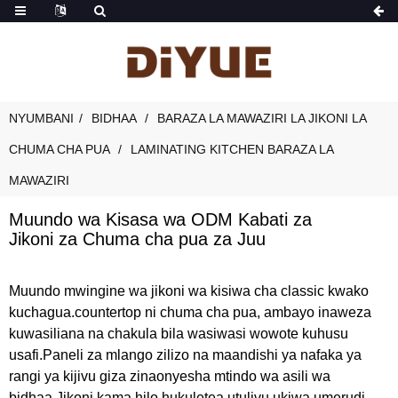
NYUMBANI
BIDHAA
BARAZA LA MAWAZIRI LA JIKONI LA
CHUMA CHA PUA
LAMINATING KITCHEN BARAZA LA
MAWAZIRI
Muundo wa Kisasa wa ODM Kabati za
Jikoni za Chuma cha pua za Juu
Muundo mwingine wa jikoni wa kisiwa cha classic kwako
kuchagua.countertop ni chuma cha pua, ambayo inaweza
kuwasiliana na chakula bila wasiwasi wowote kuhusu
usafi.Paneli za mlango zilizo na maandishi ya nafaka ya
rangi ya kijivu giza zinaonyesha mtindo wa asili wa
bidhaa.Jikoni kama hilo hukuletea utulivu ukiwa umerudi