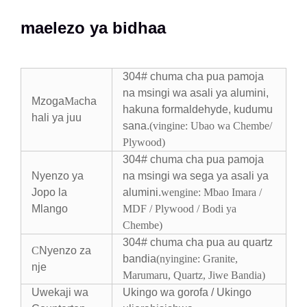
maelezo ya bidhaa
304# chuma cha pua pamoja
na msingi wa asali ya alumini,
Mzoga
Ma
cha
hakuna formaldehyde, kudumu
hali ya juu
sana.
(
vingine: Ubao wa Chembe/
Plywood
)
304# chuma cha pua pamoja
Nyenzo ya
na msingi wa sega ya asali ya
Jopo la
alumini.
wengine: Mbao Imara /
Mlango
MDF / Plywood / Bodi ya
Chembe
)
304# chuma cha pua au quartz
C
Nyenzo za
bandia
(nyingine: Granite,
nje
Marumaru, Quartz, Jiwe Bandia)
Uwekaji wa
Ukingo wa gorofa / Ukingo