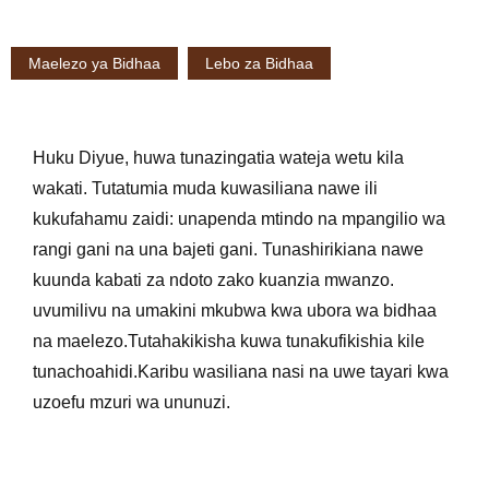
Maelezo ya Bidhaa
Lebo za Bidhaa
Huku Diyue, huwa tunazingatia wateja wetu kila
wakati. Tutatumia muda kuwasiliana nawe ili
kukufahamu zaidi: unapenda mtindo na mpangilio wa
rangi gani na una bajeti gani. Tunashirikiana nawe
kuunda kabati za ndoto zako kuanzia mwanzo.
uvumilivu na umakini mkubwa kwa ubora wa bidhaa
na maelezo.Tutahakikisha kuwa tunakufikishia kile
tunachoahidi.Karibu wasiliana nasi na uwe tayari kwa
uzoefu mzuri wa ununuzi.