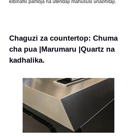
kibinafsi pamoja na utendaji mahususi unaohitaji.
Chaguzi za countertop: Chuma
cha pua |Marumaru |Quartz na
kadhalika.