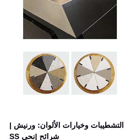
التشطيبات وخيارات الألوان: ورنيش |
شرائح |نحى SS