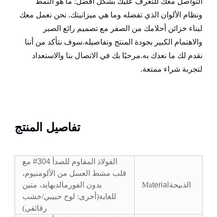
التواصل معك للتعرف عليك بشكل أفضل: ما هو النمط
ونظام الألوان الذي تفضله وما هي ميزانيتك. نحن نعمل معك
لبناء خزائن أحلامك من الصفر مع تصميم رائع الصبر
والاهتمام الكبير بجودة المنتج وتفاصيله.سوف نتأكد من أننا
نقدم لك ما نعدك به.مرحبًا بك في الاتصال بنا والاستعداد
لتجربة شراء ممتعة.
تفاصيل المنتج
الفولاذ المقاوم للصدأ 304# مع
قلب مشط العسل من الألومنيوم،
الذبيحة
terial
Ma
بدون الفورمالديهايد، متين
للغاية
(
أخرى: لوح حبيبي/خشب
رقائقي
)