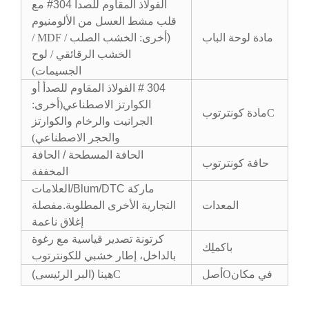
الفولاذ المقاوم للصدأ 304# مع
قلب مشط العسل من الألومنيوم
مادة لوحة الباب
(
أخرى: الخشب الصلب / MDF /
الخشب الرقائقي / لوح
الجسيمات
)
304 # الفولاذ المقاوم للصدأ أو
الكوارتز الاصطناعي
(أخرى:
C
مادة كونترتوب
الجرانيت والرخام والكوارتز
والحجر الاصطناعي)
الحافة المسطحة / الحافة
حافة كونترتوب
المخففة
ماركة Blum/DTC/العلامات
المعدات
التجارية الأخرى المطلوبة.مفصلة
إغلاق ناعمة
كرتونة تصدير قياسية مع رغوة
باك
ملِك
بالداخل، إطار خشبي للكونترتوب
في مكان
O
أصل
C
هينا (البر الرئيسى)