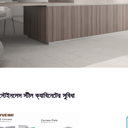
েইনলেস স্টীল ক্যাবিনেটের সুবিধা