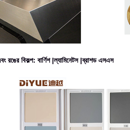
বং রঙের বিকল্প: বার্ণিশ |ল্যামিনেটস |ব্রাশড এসএস