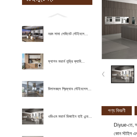
নরম সাদা লেমিনেট স্টেইনলে...
ফ্যাশন মডার্ন লন্ড্রি ক্যাবি...
বিলাসবহুল প্রিফ্যাব স্টেইনলেস...
পণ্য বিবরণী
ওডিএম মডার্ন ডিজাইন হাই এন্ড...
Diyue-তে, আম
কোন স্টাইল এব