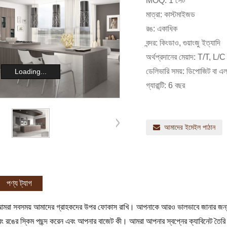
MOQ: 1 সেট
মাত্রা: কাস্টমাইজড
রঙ: একাধিক
বন্দর: কিংডাও, গুয়াংজু ইত্যাদি
অর্থপ্রদানের মেয়াদ: T/T, L/C দ
ডেলিভারি সময়: ডিপোজিট বা এলস
Loading...
গ্যারান্টি: 6 বছর
আমাদের ইমেইল পাঠান
পণ্য ট্যাগ
রা সবসময় আমাদের গ্রাহকদের উপর ফোকাস রাখি। আপনাকে আরও ভালভাবে জানার জন্য 
ং রঙের স্কিম পছন্দ করেন এবং আপনার বাজেট কী। আমরা আপনার স্বপ্নের ক্যাবিনেট তৈরি