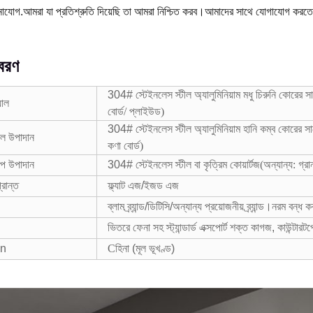
োযোগ.আমরা যা প্রতিশ্রুতি দিয়েছি তা আমরা নিশ্চিত করব।আমাদের সাথে যোগাযোগ করতে এ
িবরণ
304# স্টেইনলেস স্টীল অ্যালুমিনিয়াম মধু চিরুনি কোরের 
়াল
বোর্ড/ প্লাইউড
)
304# স্টেইনলেস স্টীল অ্যালুমিনিয়াম হানি কম্ব কোরের স
েল উপাদান
কণা বোর্ড
)
প উপাদান
304# স্টেইনলেস স্টীল বা কৃত্রিম কোয়ার্টজ
(অন্যান্য: গ্রা
্রান্ত
ফ্ল্যাট এজ/ইজড এজ
ব্লাম ব্র্যান্ড/ডিটিসি/অন্যান্য প্রয়োজনীয় ব্র্যান্ড।নরম বন্ধ 
ভিতরে ফেনা সহ স্ট্যান্ডার্ড এক্সপোর্ট শক্ত কাগজ, কাউন্টার
in
C
হিনা (মূল ভূখণ্ড)