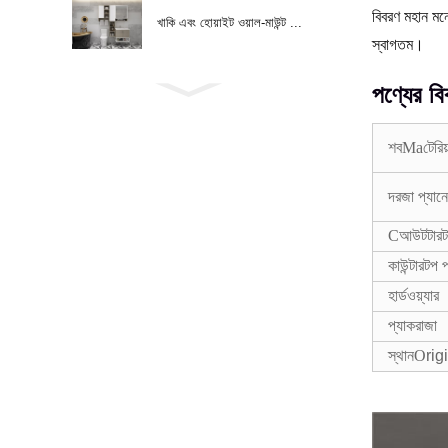
বিবরণ মহান মন
খাকি এবং হোয়াইট ওয়াল-মাউন্ট ...
স্বাগতম।
পণ্যের ব
শব
Ma
টেরিয
দরজা প্যান
C
আউটটারট
কাউন্টারটপ প
হার্ডওয়্যার
প্যাক
রাজা
স্থান
O
rig