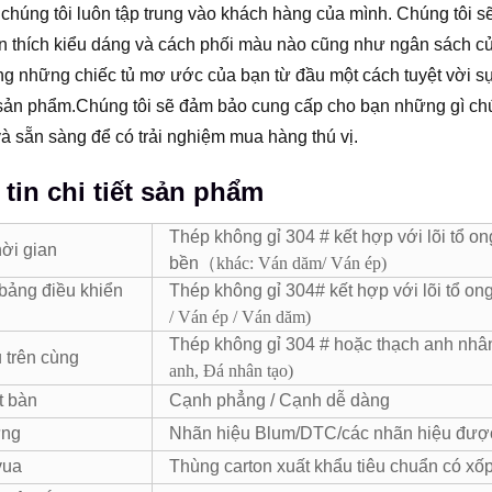
 chúng tôi luôn tập trung vào khách hàng của mình. Chúng tôi sẽ
n thích kiểu dáng và cách phối màu nào cũng như ngân sách củ
g những chiếc tủ mơ ước của bạn từ đầu một cách tuyệt vời s
t sản phẩm.Chúng tôi sẽ đảm bảo cung cấp cho bạn những gì ch
và sẵn sàng để có trải nghiệm mua hàng thú vị.
tin chi tiết sản phẩm
Thép không gỉ 304 # kết hợp với lõi tổ 
hời gian
bền
（
khác: Ván dăm/ Ván ép
)
 bảng điều khiển
Thép không gỉ 304# kết hợp với lõi tổ 
/ Ván ép / Ván dăm
)
Thép không gỉ 304 # hoặc thạch anh nhâ
u trên cùng
anh, Đá nhân tạo)
t bàn
Cạnh phẳng / Cạnh dễ dàng
ứng
Nhãn hiệu Blum/DTC/các nhãn hiệu đượ
vua
Thùng carton xuất khẩu tiêu chuẩn có xố