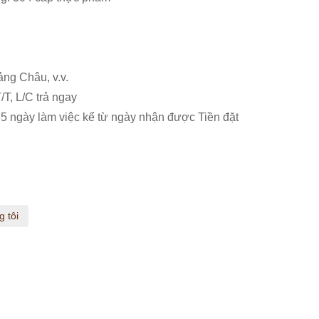
ng Châu, v.v.
/T, L/C trả ngay
35 ngày làm việc kể từ ngày nhận được Tiền đặt
g tôi