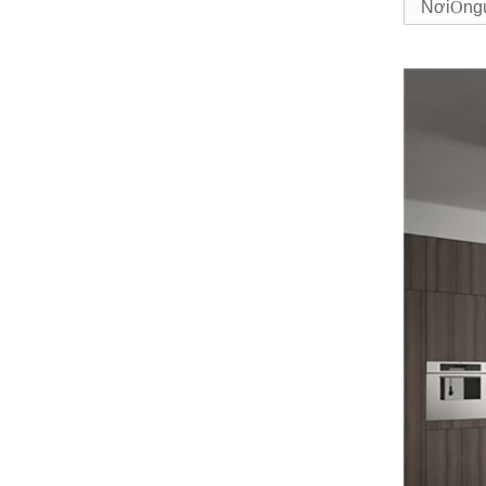
Nơi
O
ng