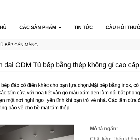
CHỦ
CÁC SẢN PHẨM
TIN TỨC
CÂU HỎI THƯ
TỦ BẾP CÁN MÀNG
ện đại ODM Tủ bếp bằng thép không gỉ cao cấp
ế bếp đảo cổ điển khác cho bạn lựa chọn.Mặt bếp bằng inox, có 
Các tấm cửa với họa tiết vân gỗ màu xám đen làm nổi bật phon
n một nơi nghỉ ngơi yên tĩnh khi bạn trở về nhà. Các tấm cửa 
ăng bảo vệ cho bề mặt tấm thép.
Mô tả ngắn:
Chất liệu: Thép không