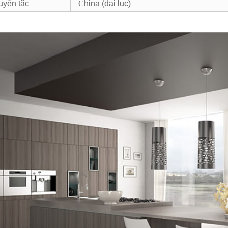
uyên tắc
C
hina (đại lục)