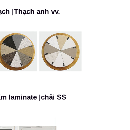
ch |Thạch anh vv.
m laminate |chải SS