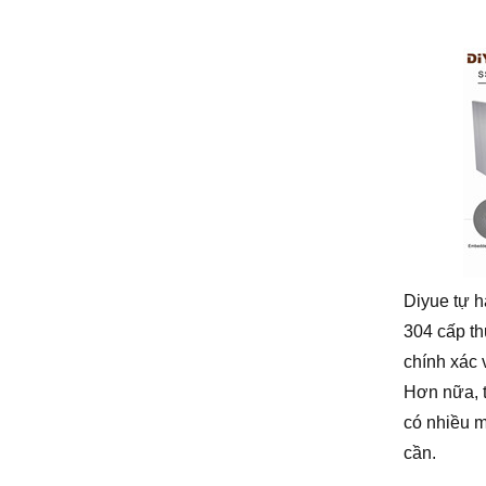
Diyue tự h
304 cấp th
chính xác 
Hơn nữa, t
có nhiều m
cần.