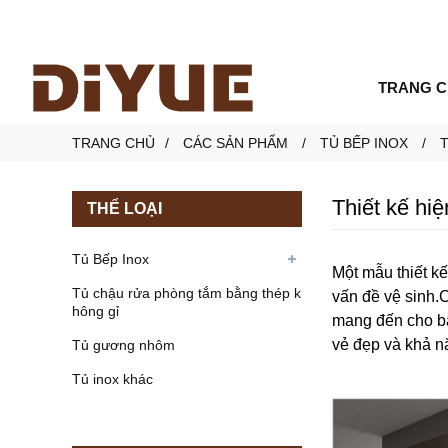
TRANG 
TRANG CHỦ
CÁC SẢN PHẨM
TỦ BẾP INOX
Thiết kế hi
THỂ LOẠI
Tủ Bếp Inox
Một mẫu thiết k
Tủ chậu rửa phòng tắm bằng thép k
vấn đề vệ sinh.
hông gỉ
mang đến cho bạ
vẻ đẹp và khả n
Tủ gương nhôm
Tủ inox khác