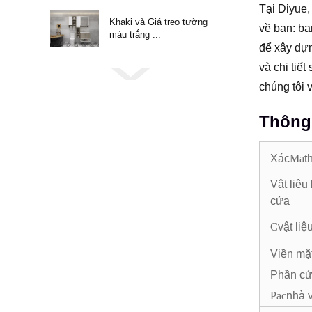
Tại Diyue,
Khaki và Giá treo tường
về bạn: bạ
màu trắng ...
để xây dựn
và chi tiế
chúng tôi 
Thông 
Xác
Ma
t
Vật liệu
cửa
C
vật liệ
Viền mặ
Phần c
Pac
nhà 