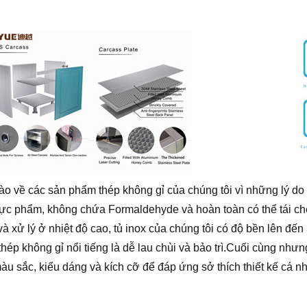
ào về các sản phẩm thép không gỉ của chúng tôi vì những lý do
ực phẩm, không chứa Formaldehyde và hoàn toàn có thể tái ch
và xử lý ở nhiệt độ cao, tủ inox của chúng tôi có độ bền lên đ
hép không gỉ nổi tiếng là dễ lau chùi và bảo trì.Cuối cùng như
àu sắc, kiểu dáng và kích cỡ để đáp ứng sở thích thiết kế cá