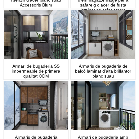
i senzill d'acer blanc suau
d'emmagatzematge per a
Accessoris Blum
safareig d'acer de fusta
laminat de color crema
Armari de bugaderia SS
Armaris de bugaderia de
impermeable de primera
balcó laminat d'alta brillantor
qualitat ODM
blanc suau
Armaris de bugaderia
Armari de bugaderia amb