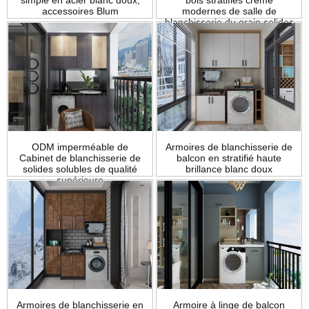
simple en acier blanc doux,
bois stratifiés crème
accessoires Blum
modernes de salle de
blanchisserie du grain solides
solubles
ODM imperméable de
Armoires de blanchisserie de
Cabinet de blanchisserie de
balcon en stratifié haute
solides solubles de qualité
brillance blanc doux
supérieure
Armoires de blanchisserie en
Armoire à linge de balcon