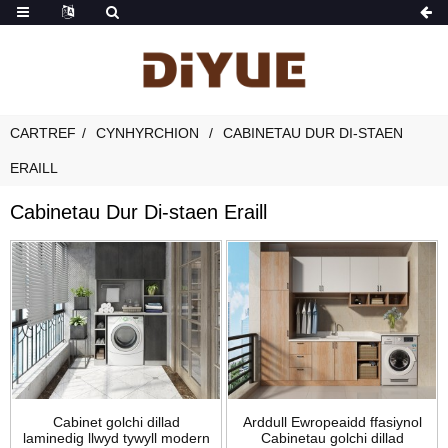
CARTREF
CYNHYRCHION
CABINETAU DUR DI-STAEN
ERAILL
Cabinetau Dur Di-staen Eraill
Cabinet golchi dillad
Arddull Ewropeaidd ffasiynol
laminedig llwyd tywyll modern
Cabinetau golchi dillad