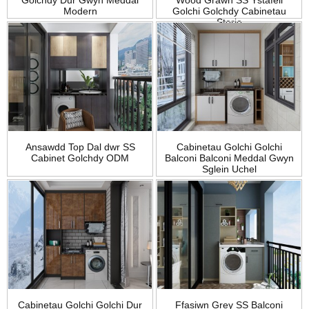
Golchdy Dur Gwyn Meddal
Wood Grawn SS Ystafell
Modern
Golchi Golchdy Cabinetau
Storio
Ansawdd Top Dal dwr SS
Cabinetau Golchi Golchi
Cabinet Golchdy ODM
Balconi Balconi Meddal Gwyn
Sglein Uchel
Cabinetau Golchi Golchi Dur
Ffasiwn Grey SS Balconi