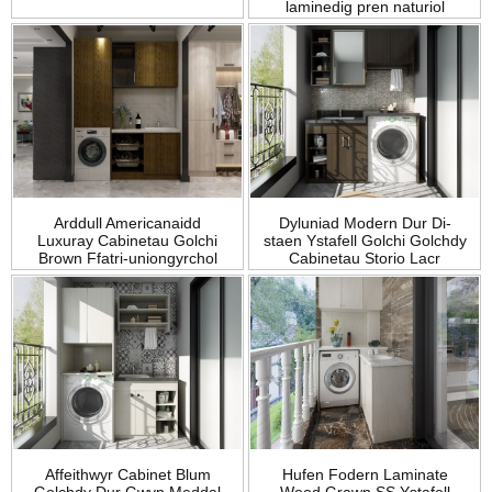
laminedig pren naturiol
Arddull Americanaidd
Dyluniad Modern Dur Di-
Luxuray Cabinetau Golchi
staen Ystafell Golchi Golchdy
Brown Ffatri-uniongyrchol
Cabinetau Storio Lacr
Affeithwyr Cabinet Blum
Hufen Fodern Laminate