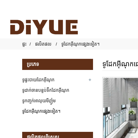
ផ្ទះ
ផលិតផល
ទូដែកអ៊ីណុកផ្សេងទៀត។
ទូដែកអ៊ីណុក
ប្រភេទ
ទូផ្ទះបាយដែកអ៊ីណុក
ទូដាក់ចានបន្ទប់ទឹកដែកអ៊ីណុក
ទូកញ្ចក់អាលុយមីញ៉ូម
ទូដែកអ៊ីណុកផ្សេងទៀត។
ផលិតផល​ពិសេស