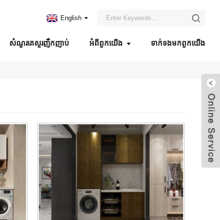
English
សំណួរគេសួរញឹកញាប់
អំពី​ពួក​យើង
ទាក់ទង​មក​ពួក​យើង