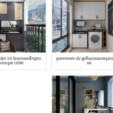
ោកអ៊ុត SS ដែលការពារទឹកជ្រាប
ទូបោកខោអាវ យ៉រ ឡាមីណេតរលោងខ្ពស
ភាពខ្ពស់ ODM
ទន់