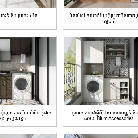
អាវទំនើប ប្រផេះងងឹត
ម៉ូតសំលៀកបំពាក់បែបអ៊ឺរ៉ុប កាប៊ីនបោក
ធម្មជាតិ
កអ៊ីណុក រចនាបែបទំនើប ទូដាក់
ទូបោកខោអាវធ្វើពីដែកទន់សាមញ្ញទំនើ
ភារៈម្រ័ក្សណ៍ខ្មុក
សម័យ Blum Accessories