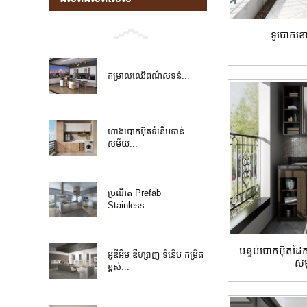
ទូបោកខោ
កម្រាលឈើពណ៌សទន់...
ហាងបោកអ៊ុតទំនើបទាន់
សម័យ...
ប្រណិត Prefab
Stainless...
បន្ទប់បោកអ៊ុតដែ
អូឌីអឹម ឌីហ្សាញ ទំនើប កម្រិត
សម្
ខ្ពស់...