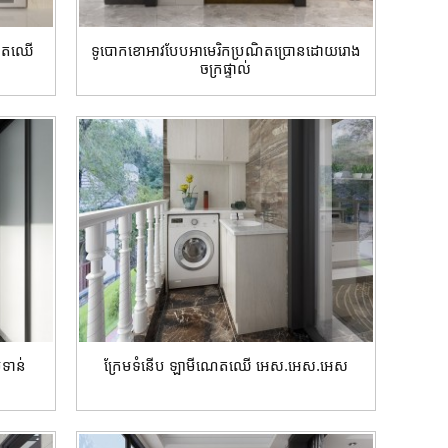
អ៊ុតឈើ
ទូបោកខោអាវបែបអាមេរិកប្រណិតប្រោនដោយរោង
ចក្រផ្ទាល់
បទាន់
ក្រែមទំនើប ឡាមីណេតឈើ អេស.អេស.អេស