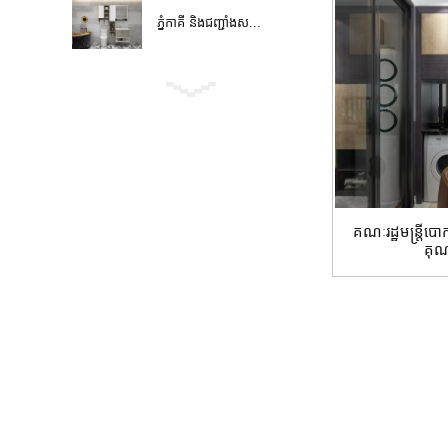
ភ្នំកាគី និងជញ្ជាំងស...
គណៈរដ្ឋមន្ត្រីប
គុណ