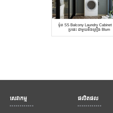
ម៉ូត SS Balcony Laundry Cabine
ប្រផេះ ជាមួយនឹងគ្រឿង Blum
សេវាកម្ម
ផលិតផល