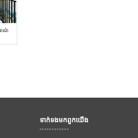
t ពណ៌
ទាក់ទង​មក​ពួក​យើង