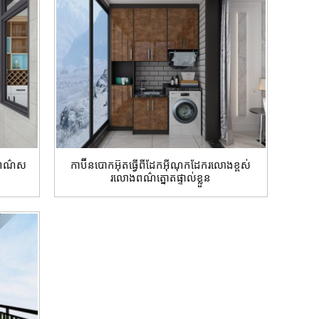
់ពណ៌ស
កាប៊ីនបោកអ៊ុតធ្វើពីដែកអ៊ីណុកដែករលោងខ្ពស់
រលោងពណ៌ត្នោតផ្ទាល់ខ្លួន