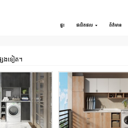
ផ្ទះ
ផលិតផល
ព័ត៌មាន
ផ្សេងទៀត។