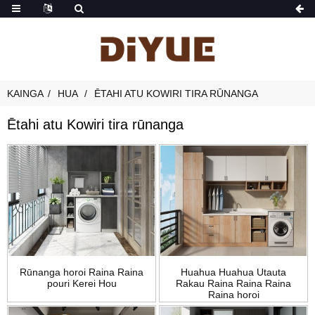
KAINGA
HUA
ĒTAHI ATU KOWIRI TIRA RŪNANGA
Ētahi atu Kowiri tira rūnanga
Rūnanga horoi Raina Raina
Huahua Huahua Utauta
pouri Kerei Hou
Rakau Raina Raina Raina
Raina horoi