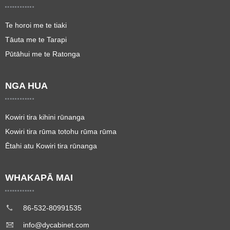
Te horoi me te tiaki
Tāuta me te Tarapi
Pūtāhui me te Ratonga
NGA HUA
Kowiri tira kihini rūnanga
Kowiri tira rūma totohu rūma rūma
Ētahi atu Kowiri tira rūnanga
WHAKAPĀ MAI
86-532-80991535
info@dycabinet.com