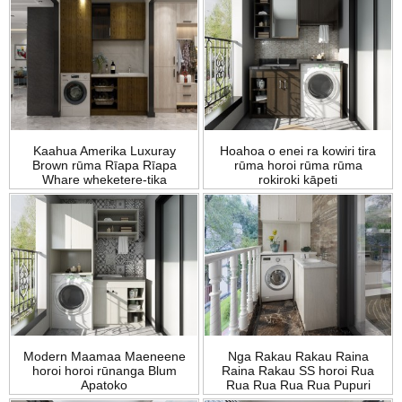
Kaahua Amerika Luxuray
Hoahoa o enei ra kowiri tira
Brown rūma Rīapa Rīapa
rūma horoi rūma rūma
Whare wheketere-tika
rokiroki kāpeti
Modern Maamaa Maeneene
Nga Rakau Rakau Raina
horoi horoi rūnanga Blum
Raina Rakau SS horoi Rua
Apatoko
Rua Rua Rua Rua Pupuri