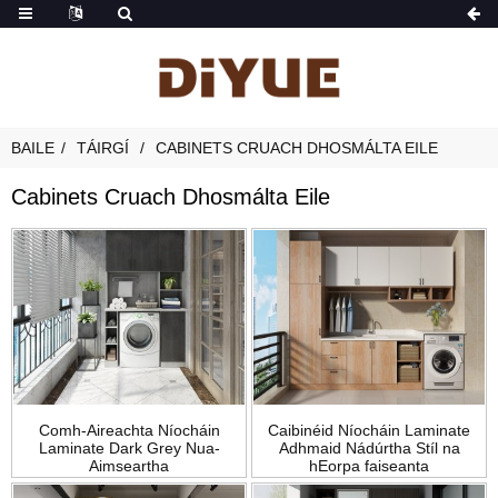
BAILE
TÁIRGÍ
CABINETS CRUACH DHOSMÁLTA EILE
Cabinets Cruach Dhosmálta Eile
Comh-Aireachta Níocháin
Caibinéid Níocháin Laminate
Laminate Dark Grey Nua-
Adhmaid Nádúrtha Stíl na
Aimseartha
hEorpa faiseanta