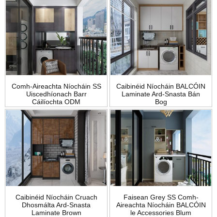
Comh-Aireachta Níocháin SS
Caibinéid Níocháin BALCÓIN
Uiscedhíonach Barr
Laminate Ard-Snasta Bán
Cáilíochta ODM
Bog
Caibinéid Níocháin Cruach
Faisean Grey SS Comh-
Dhosmálta Ard-Snasta
Aireachta Níocháin BALCÓIN
Laminate Brown
le Accessories Blum