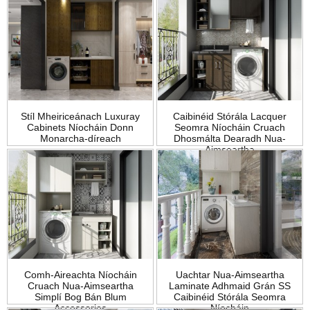
Stíl Mheiriceánach Luxuray
Caibinéid Stórála Lacquer
Cabinets Níocháin Donn
Seomra Níocháin Cruach
Monarcha-díreach
Dhosmálta Dearadh Nua-
Aimseartha
Comh-Aireachta Níocháin
Uachtar Nua-Aimseartha
Cruach Nua-Aimseartha
Laminate Adhmaid Grán SS
Simplí Bog Bán Blum
Caibinéid Stórála Seomra
Accessories
Níocháin