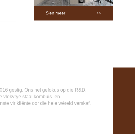
Sien meer
016 gestig. Ons het gefokus op die R&D,
 vlekvrye staal kombuis- en
 vir kliënte oor die hele wêreld verskaf.