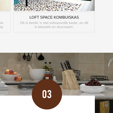
LOFT SPACE KOMBUISKAS
is
Dit is beslis 'n stel suksesvolle kaste, en dit
ep.
is klassiek en duursaam.
03