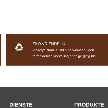
EKO-VRIENDELIK
Vlekvrye staal is 100% herwinbaar.Geen
formaldehied vrystelling of enige giftig nie.
DIENSTE
PRODUKTE