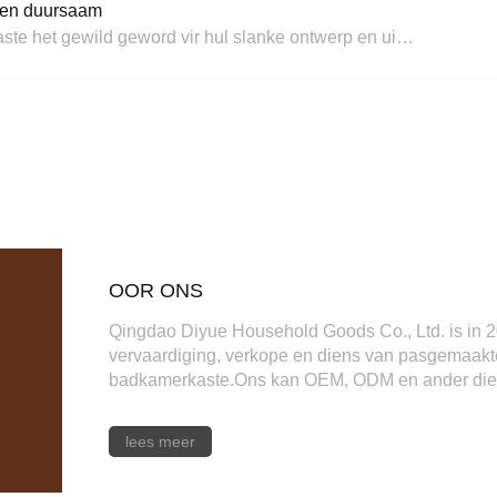
d en duursaam
Inleiding: Vlekvrye staal kombuiskaste het gewild geword vir hul slanke ontwerp en uitsonderlike duursaamheid.Hierdie innoverende kaste bied 'n stylvolle en langdurige oplossing vir moderne kombuise.Stylvolle en moderne ontwerp: vlekvrye staal kombuiskaste voeg 'n tikkie gesofistikeerde ...
OOR ONS
Qingdao Diyue Household Goods Co., Ltd. is in 2
vervaardiging, verkope en diens van pasgemaakte
badkamerkaste.Ons kan OEM, ODM en ander dienste
lees meer