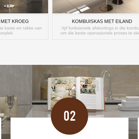
 MET KROEG
KOMBUISKAS MET EILAND
e kaste en rakke van
Vyf funksionele afskortings in die kombu
oorplek.
om die beste operasionele proses te sk
02