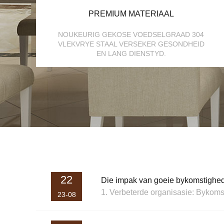
PREMIUM MATERIAAL
NOUKEURIG GEKOSE VOEDSELGRAAD 304
VLEKVRYE STAAL VERSEKER GESONDHEID
EN LANG DIENSTYD.
22
Die impak van goeie bykomstighed
23-08