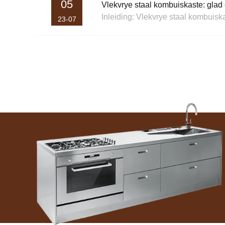
05
Vlekvrye staal kombuiskaste: gla
23-07