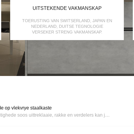
UITSTEKENDE VAKMANSKAP
TOERUSTING VAN SWITSERLAND, JAPAN EN
NEDERLAND, DUITSE TEGNOLOGIE
VERSEKER STRENG VAKMANSKAP.
e op vlekvrye staalkaste
1. Verbeterde organisasie: Bykomstighede soos uittreklaaie, rakke en verdelers kan jou help om jou items doeltreffend te organiseer.Hulle bied aangewese spasies vir verskeie kombuisgereedskap en -gereedskap, wat dit makliker maak om items op te spoor wanneer nodig.2. Geoptimaliseerde ruimte: Bykomstighede soos hoektrek ...