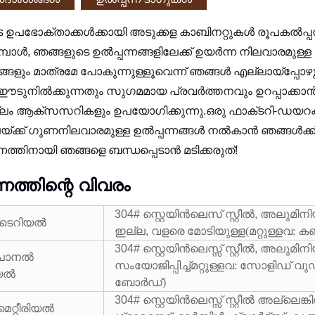
 ഉപഭോക്താക്കൾക്കായി അടുക്കള കാബിനറ്റുകൾ രൂപകൽപ്പന
പോൾ, ഞങ്ങളുടെ ഉൽപ്പന്നങ്ങളിലേക്ക് ഉയർന്ന നിലവാരമുള്
ളും മാത്രമേ പോകുന്നുള്ളൂവെന്ന് ഞങ്ങൾ എല്ലായ്പ്പോഴും ഉ
 ഈടുനിൽക്കുന്നതും സുഗമമായ പ്രവർത്തനവും ഉറപ്പാക്കാൻ
ം ബ്ലം ആക്സസറികളും ഉപയോഗിക്കുന്നു.ഒരു ഫാക്‌ടറി-ഡയറക്
ലയ്ക്ക് ഗുണനിലവാരമുള്ള ഉൽപ്പന്നങ്ങൾ നൽകാൻ ഞങ്ങൾക്ക് കഴ
ിനായി ഞങ്ങളെ ബന്ധപ്പെടാൻ മടിക്കരുത്!
്നത്തിന്റെ വിവരം
304# സ്റ്റെയിൻലെസ് സ്റ്റീൽ, അലു
ടെറിയൽ
ഇല്ല, വളരെ മോടിയുള്ള
(
മറ്റുള്ളവ
304# സ്റ്റെയിൻലെസ്സ് സ്റ്റീൽ, അലുമി
പാനൽ
സംയോജിപ്പിച്ച്
മറ്റുള്ളവ: സോളിഡ് വ
ിയൽ
ബോർഡ്
)
304# സ്റ്റെയിൻലെസ്സ് സ്റ്റീൽ അല്ലെങ്
 മെറ്റീരിയൽ