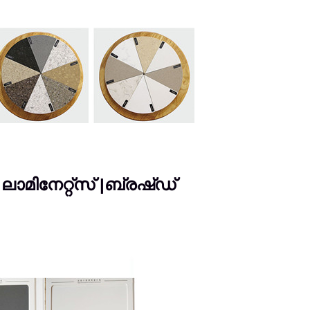
മിനേറ്റ്സ് |ബ്രഷ്ഡ്