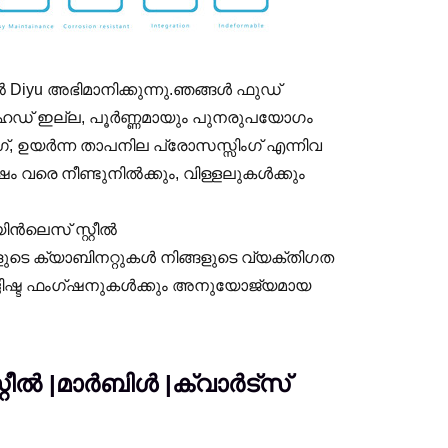
ൽ Diyu അഭിമാനിക്കുന്നു.ഞങ്ങൾ ഫുഡ്
ിഹൈഡ് ഇല്ല, പൂർണ്ണമായും പുനരുപയോഗം
ംഗ്, ഉയർന്ന താപനില പ്രോസസ്സിംഗ് എന്നിവ
ഷം വരെ നീണ്ടുനിൽക്കും, വിള്ളലുകൾക്കും
യിൻലെസ് സ്റ്റീൽ
ുടെ ക്യാബിനറ്റുകൾ നിങ്ങളുടെ വ്യക്തിഗത
ദിഷ്ട ഫംഗ്‌ഷനുകൾക്കും അനുയോജ്യമായ
റ്റീൽ |മാർബിൾ |ക്വാർട്സ്