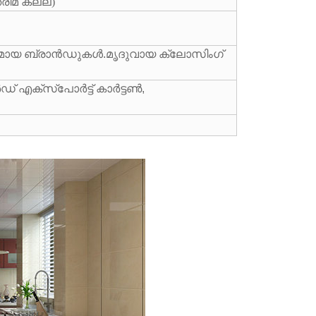
രിമ കല്ല്)
്യമായ ബ്രാൻഡുകൾ.മൃദുവായ ക്ലോസിംഗ്
 എക്‌സ്‌പോർട്ട് കാർട്ടൺ,