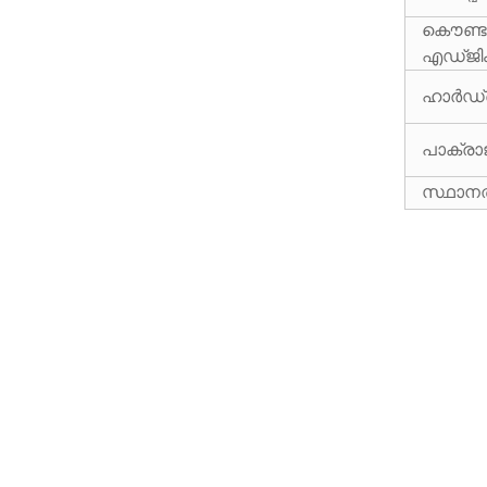
കൌണ്ടർ
എഡ്ജിം
ഹാർഡ്
പാക്
രാ
സ്ഥാനത