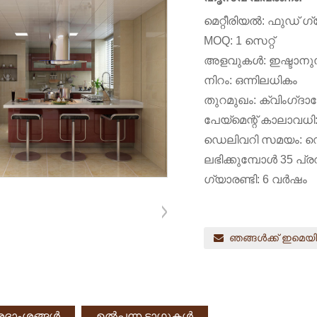
മെറ്റീരിയൽ: ഫുഡ് ഗ്ര
MOQ: 1 സെറ്റ്
അളവുകൾ: ഇഷ്ടാനുസ
നിറം: ഒന്നിലധികം
തുറമുഖം: ക്വിംഗ്‌
പേയ്‌മെന്റ് കാലാവധി
ഡെലിവറി സമയം: ഡെ
ലഭിക്കുമ്പോൾ 35 പ്
ഗ്യാരണ്ടി: 6 വർഷം
ഞങ്ങൾക്ക് ഇമെയ
ിശദാംശങ്ങൾ
ഉൽപ്പന്ന ടാഗുകൾ