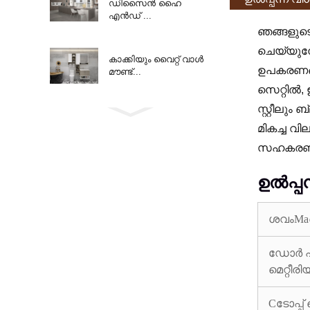
ഡിസൈൻ ഹൈ
എൻഡ് ...
ഞങ്ങളുടെ
ചെയ്യുമ്
കാക്കിയും വൈറ്റ് വാൾ
ഉപകരണങ്ങ
മൗണ്ട്...
സെറ്റിൽ,
സ്റ്റീലു
മികച്ച വി
സഹകരണത്ത
ഉൽപ്പന
ശവം
Ma
ഡോർ 
മെറ്റീര
C
ടോപ്പ്