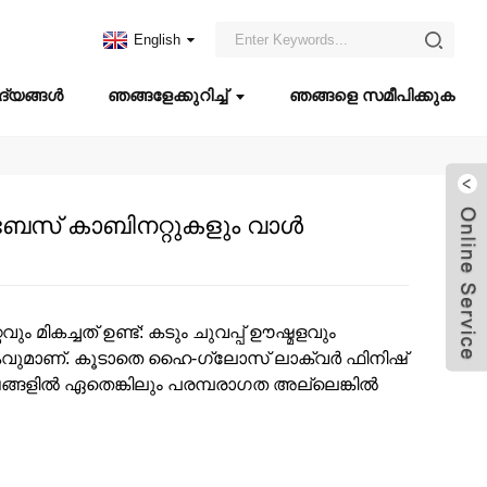
English
്യങ്ങൾ
ഞങ്ങളേക്കുറിച്ച്
ഞങ്ങളെ സമീപിക്കുക
ൻ ബേസ് കാബിനറ്റുകളും വാൾ
 മികച്ചത് ഉണ്ട്: കടും ചുവപ്പ് ഊഷ്മളവും
വുമാണ്. കൂടാതെ ഹൈ-ഗ്ലോസ് ലാക്വർ ഫിനിഷ്
ങളിൽ ഏതെങ്കിലും പരമ്പരാഗത അല്ലെങ്കിൽ