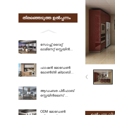
തിരഞ്ഞെടുത്ത ഉൽപ്പന്നം
സോഫ്റ്റ് വൈറ്റ്
ലാമിനേറ്റ് സ്റ്റെയിൻ...
ഫാഷൻ മോഡേൺ
ലോൺട്രി ക്യാബി...
ആഡംബര പ്രീഫാബ്
സ്റ്റെയിൻലെസ് ...
ODM മോഡേൺ
ഉൽപ്പന്ന വ