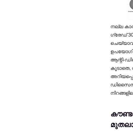
നല്ല കാര
ഗ്രേഡ് 3
ചെയ്യാവു
ഉപയോഗിച്
ആന്റി-ഡ
കൂടാതെ, വ
അറിയപ്പെ
ഡിസൈൻ അ
നിറങ്ങളില
കൗണ്ടർ
മുതല