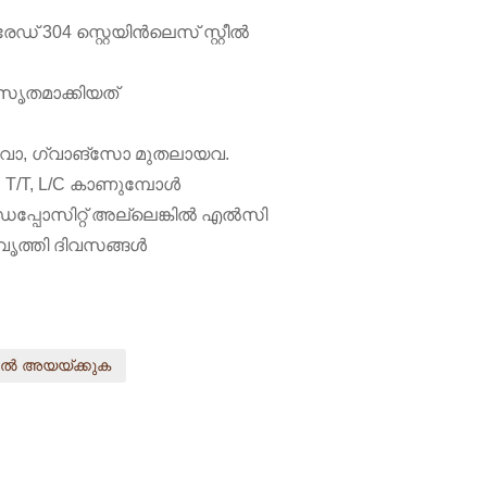
േഡ് 304 സ്റ്റെയിൻലെസ് സ്റ്റീൽ
ൃതമാക്കിയത്
ദാവോ, ഗ്വാങ്‌സോ മുതലായവ.
: T/T, L/C കാണുമ്പോൾ
പ്പോസിറ്റ് അല്ലെങ്കിൽ എൽസി
രവൃത്തി ദിവസങ്ങൾ
ിൽ അയയ്ക്കുക