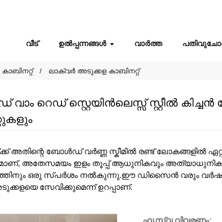
വീട്
ഉൽപ്പന്നങ്ങൾ
വാർത്ത
പതിവുചോദ
ള കാബിനറ്റ്
ലാക്വർ അടുക്കള കാബിനറ്റ്
ാം റെഡ് സ്റ്റെയിൻലെസ്സ് സ്റ്റീൽ കിച്ച
റുകളും
ക് അതിന്റെ ബോൾഡ് വർണ്ണ സ്കീമിൽ രണ്ട് ലോകങ്ങളിൽ ഏറ്റവും
മാണ്, അതേസമയം ഇളം തൂപ്പ് ആധുനികവും അത്യാധുനിക
ത്തിനും ഒരു സ്പർശം നൽകുന്നു.ഈ ഡിസൈൻ വരും വർഷങ്
ക്കളയെ സേവിക്കുമെന്ന് ഉറപ്പാണ്.
ഹൃസ്വ വിവരണം: