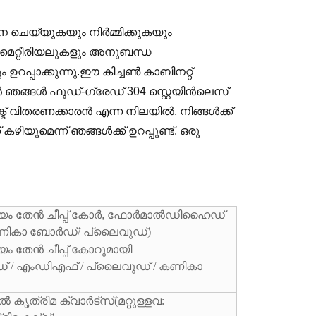
 ചെയ്യുകയും നിർമ്മിക്കുകയും
ള മെറ്റീരിയലുകളും അനുബന്ധ
റപ്പാക്കുന്നു.ഈ കിച്ചൺ കാബിനറ്റ്
 ഞങ്ങൾ ഫുഡ്-ഗ്രേഡ് 304 സ്റ്റെയിൻലെസ്
ട് വിതരണക്കാരൻ എന്ന നിലയിൽ, നിങ്ങൾക്ക്
ിയുമെന്ന് ഞങ്ങൾക്ക് ഉറപ്പുണ്ട്. ഒരു
മിനിയം തേൻ ചീപ്പ് കോർ, ഫോർമാൽഡിഹൈഡ്
: കണികാ ബോർഡ്/ പ്ലൈവുഡ്
)
നിയം തേൻ ചീപ്പ് കോറുമായി
ുഡ് / എംഡിഎഫ് / പ്ലൈവുഡ് / കണികാ
കിൽ കൃത്രിമ ക്വാർട്സ്
(മറ്റുള്ളവ: