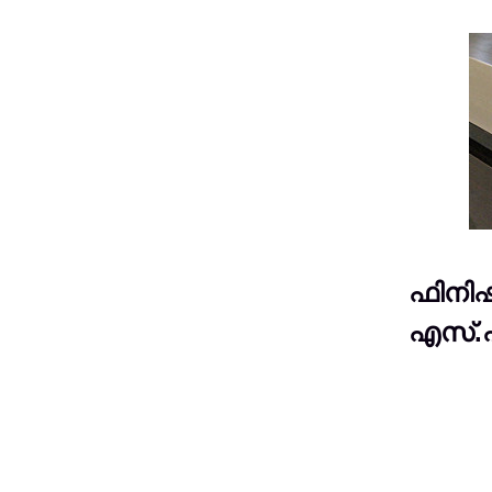
ഫിനിഷ
എസ്.