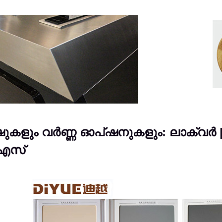
ുകളും വർണ്ണ ഓപ്ഷനുകളും: ലാക്വർ |ലാ
എസ്