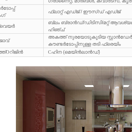
ഗ്രാനൈറ്റ്, മാർബിൾ, ക്വാർട്സ്, കൃത്
ടോപ്പ്
ഫ്ലാറ്റ് എഡ്ജ് / ഈസ്ഡ് എഡ്ജ്
ഗ്
ബ്ലം ബ്രാൻഡ്/ഡിടിസി/മറ്റ് ആവശ
‌വെയർ
ഹിഞ്ച്
അകത്ത് നുരയോടുകൂടിയ സ്റ്റാൻഡേർഡ്
ജാവ്
കൗണ്ടർടോപ്പിനുള്ള തടി ഫ്രെയിം
്ത്
O
റിജിൻ
C
ഹിന (മെയിൻലാൻഡ്)